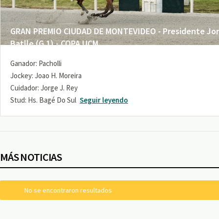
GRAN PREMIO CIUDAD DE MONTEVIDEO - Presidente Jo
Batlle (G 1) - COPA UCM
Ganador: Pacholli
Jockey: Joao H. Moreira
Cuidador: Jorge J. Rey
Stud: Hs. Bagé Do Sul
Seguir leyendo
MÁS NOTICIAS
No se encontraron resultados