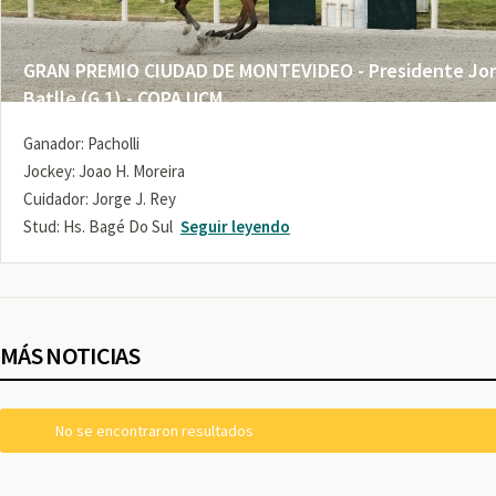
GRAN PREMIO CIUDAD DE MONTEVIDEO - Presidente Jo
Batlle (G 1) - COPA UCM
Ganador: Pacholli
Jockey: Joao H. Moreira
Cuidador: Jorge J. Rey
Stud: Hs. Bagé Do Sul
Seguir leyendo
MÁS NOTICIAS
No se encontraron resultados