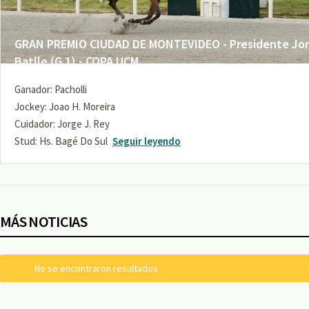
GRAN PREMIO CIUDAD DE MONTEVIDEO - Presidente Jo
Batlle (G 1) - COPA UCM
Ganador: Pacholli
Jockey: Joao H. Moreira
Cuidador: Jorge J. Rey
Stud: Hs. Bagé Do Sul
Seguir leyendo
MÁS NOTICIAS
No se encontraron resultados