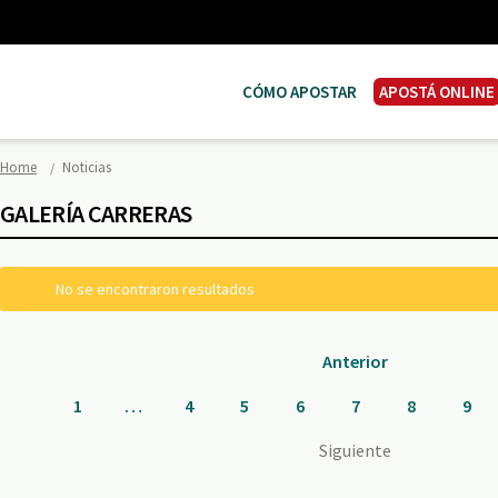
CÓMO APOSTAR
APOSTÁ ONLINE
Home
Noticias
GALERÍA CARRERAS
No se encontraron resultados
Anterior
1
…
4
5
6
7
8
9
Siguiente