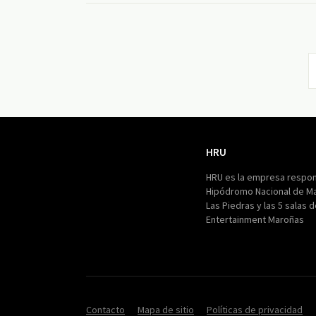
HRU
HRU
HRU es la empresa respon
Hipódromo Nacional de M
Las Piedras y las 5 salas 
Entertainment Maroñas
Contacto
Mapa de sitio
Políticas de privacidad