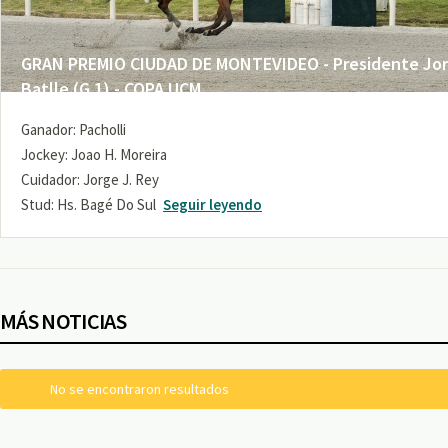
GRAN PREMIO CIUDAD DE MONTEVIDEO - Presidente Jo
Batlle (G 1) - COPA UCM
Ganador: Pacholli
Jockey: Joao H. Moreira
Cuidador: Jorge J. Rey
Stud: Hs. Bagé Do Sul
Seguir leyendo
MÁS NOTICIAS
No se encontraron resultados