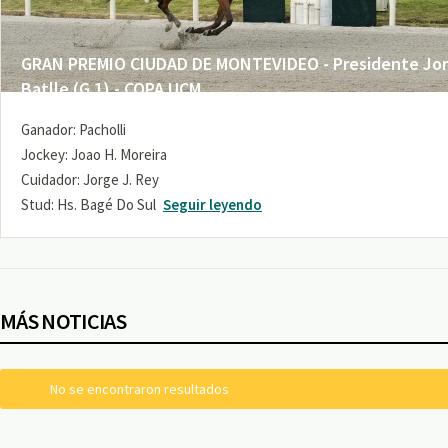
GRAN PREMIO CIUDAD DE MONTEVIDEO - Presidente Jo
Batlle (G 1) - COPA UCM
Ganador: Pacholli
Jockey: Joao H. Moreira
Cuidador: Jorge J. Rey
Stud: Hs. Bagé Do Sul
Seguir leyendo
MÁS NOTICIAS
No se encontraron resultados