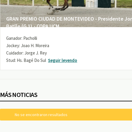
GRAN PREMIO CIUDAD DE MONTEVIDEO - Presidente Jo
Batlle (G 1) - COPA UCM
Ganador: Pacholli
Jockey: Joao H. Moreira
Cuidador: Jorge J. Rey
Stud: Hs. Bagé Do Sul
Seguir leyendo
MÁS NOTICIAS
No se encontraron resultados