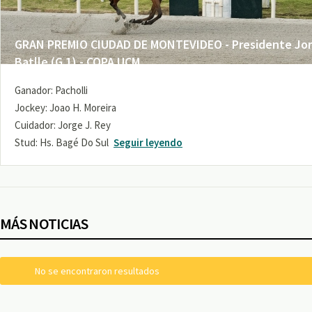
GRAN PREMIO CIUDAD DE MONTEVIDEO - Presidente Jo
Batlle (G 1) - COPA UCM
Ganador: Pacholli
Jockey: Joao H. Moreira
Cuidador: Jorge J. Rey
Stud: Hs. Bagé Do Sul
Seguir leyendo
MÁS NOTICIAS
No se encontraron resultados