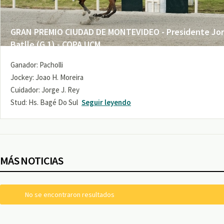
GRAN PREMIO CIUDAD DE MONTEVIDEO - Presidente Jo
Batlle (G 1) - COPA UCM
Ganador: Pacholli
Jockey: Joao H. Moreira
Cuidador: Jorge J. Rey
Stud: Hs. Bagé Do Sul
Seguir leyendo
MÁS NOTICIAS
No se encontraron resultados