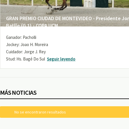
GRAN PREMIO CIUDAD DE MONTEVIDEO - Presidente Jo
Batlle (G 1) - COPA UCM
Ganador: Pacholli
Jockey: Joao H. Moreira
Cuidador: Jorge J. Rey
Stud: Hs. Bagé Do Sul
Seguir leyendo
MÁS NOTICIAS
No se encontraron resultados