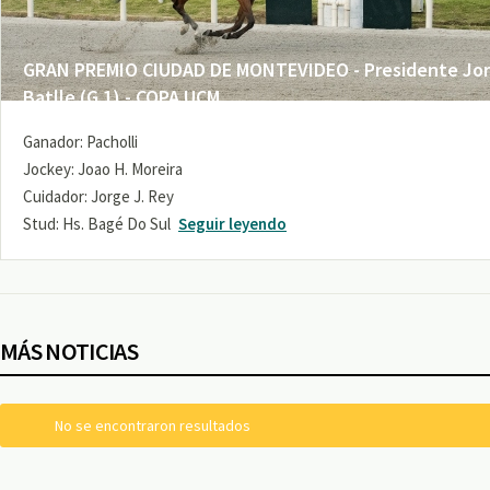
GRAN PREMIO CIUDAD DE MONTEVIDEO - Presidente Jo
Batlle (G 1) - COPA UCM
Ganador: Pacholli
Jockey: Joao H. Moreira
Cuidador: Jorge J. Rey
Stud: Hs. Bagé Do Sul
Seguir leyendo
MÁS NOTICIAS
No se encontraron resultados