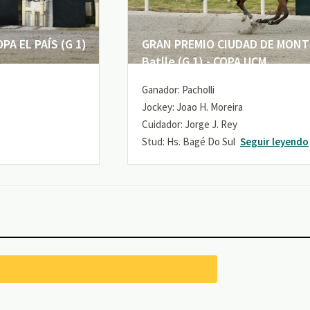
A EL PAÍS (G 1)
GRAN PREMIO CIUDAD DE MONTE
Batlle (G 1) - COPA UCM
Ganador: Pacholli
Jockey: Joao H. Moreira
Cuidador: Jorge J. Rey
Stud: Hs. Bagé Do Sul
Seguir leyendo