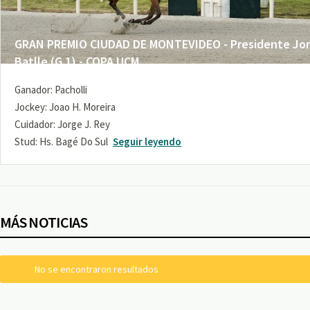
GRAN PREMIO CIUDAD DE MONTEVIDEO - Presidente Jo
Batlle (G 1) - COPA UCM
Ganador: Pacholli
Jockey: Joao H. Moreira
Cuidador: Jorge J. Rey
Stud: Hs. Bagé Do Sul
Seguir leyendo
MÁS NOTICIAS
No se encontraron resultados