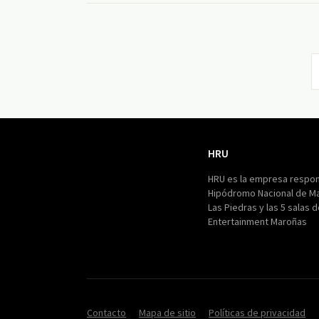
HRU
HRU
HRU es la empresa respon
Hipódromo Nacional de M
Las Piedras y las 5 salas 
Entertainment Maroñas
Contacto
Mapa de sitio
Políticas de privacidad