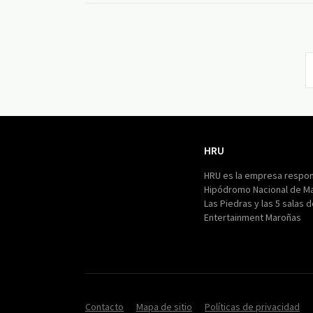
HRU
HRU
HRU es la empresa respon
Hipódromo Nacional de M
Las Piedras y las 5 salas 
Entertainment Maroñas
Contacto
Mapa de sitio
Políticas de privacidad