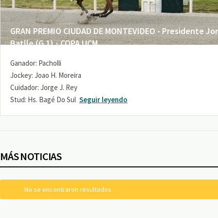
GRAN PREMIO CIUDAD DE MONTEVIDEO - Presidente Jo
Batlle (G 1) - COPA UCM
Ganador: Pacholli
Jockey: Joao H. Moreira
Cuidador: Jorge J. Rey
Stud: Hs. Bagé Do Sul
Seguir leyendo
MÁS NOTICIAS
No se encontraron resultados