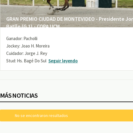
GRAN PREMIO CIUDAD DE MONTEVIDEO - Presidente Jo
Batlle (G 1) - COPA UCM
Ganador: Pacholli
Jockey: Joao H. Moreira
Cuidador: Jorge J. Rey
Stud: Hs. Bagé Do Sul
Seguir leyendo
MÁS NOTICIAS
No se encontraron resultados