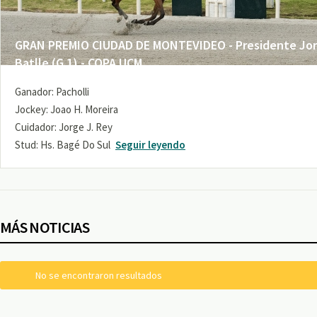
GRAN PREMIO CIUDAD DE MONTEVIDEO - Presidente Jo
Batlle (G 1) - COPA UCM
Ganador: Pacholli
Jockey: Joao H. Moreira
Cuidador: Jorge J. Rey
Stud: Hs. Bagé Do Sul
Seguir leyendo
MÁS NOTICIAS
No se encontraron resultados