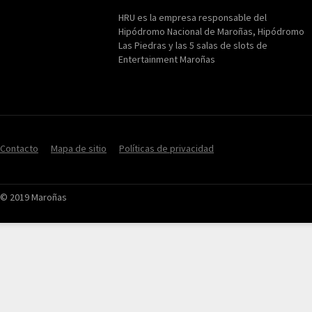
HRU
HRU es la empresa responsable del
Hipódromo Nacional de Maroñas, Hipódromo
Las Piedras y las 5 salas de slots de
Entertainment Maroñas
Contacto
Mapa de sitio
Políticas de privacidad
© 2019 Maroñas