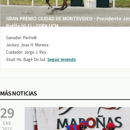
GRAN PREMIO CIUDAD DE MONTEVIDEO - Presidente Jo
Batlle (G 1) - COPA UCM
Ganador: Pacholli
Jockey: Joao H. Moreira
Cuidador: Jorge J. Rey
Stud: Hs. Bagé Do Sul
Seguir leyendo
MÁS NOTICIAS
29
ENE
2023