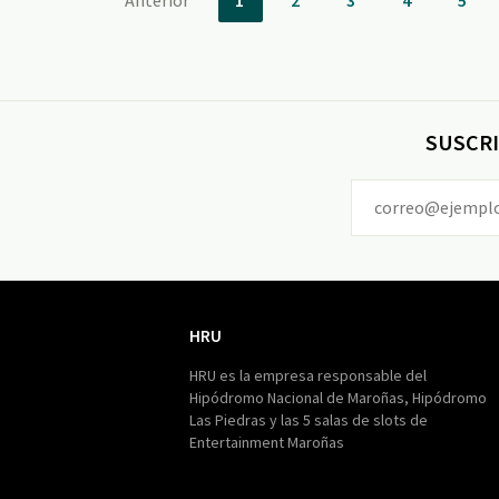
Anterior
1
2
3
4
5
SUSCRI
HRU
HRU
HRU es la empresa responsable del
Hipódromo Nacional de Maroñas, Hipódromo
Las Piedras y las 5 salas de slots de
Entertainment Maroñas