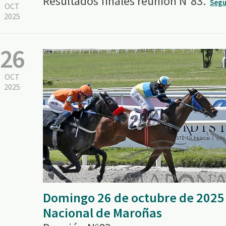
Resultados finales reunión N°83.
Segu
OCT
2025
26
OCT
2025
Domingo 26 de octubre de 2025
Nacional de Maroñas