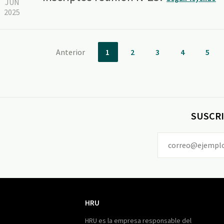
JUN
2025
Anterior
1
2
3
4
5
SUSCRI
HRU
HRU
HRU es la empresa responsable del