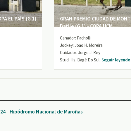
A EL PAÍS (G 1)
GRAN PREMIO CIUDAD DE MONTE
Batlle (G 1) - COPA UCM
Ganador: Pacholli
Jockey: Joao H. Moreira
Cuidador: Jorge J. Rey
Stud: Hs. Bagé Do Sul
Seguir leyendo
024 - Hipódromo Nacional de Maroñas