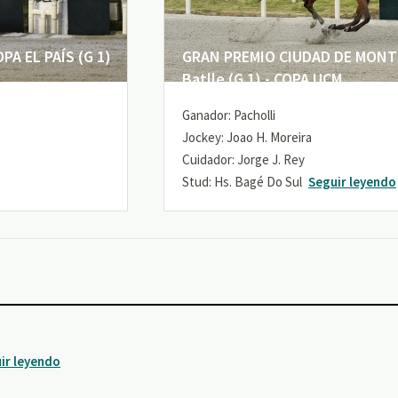
A EL PAÍS (G 1)
GRAN PREMIO CIUDAD DE MONTE
Batlle (G 1) - COPA UCM
Ganador: Pacholli
Jockey: Joao H. Moreira
Cuidador: Jorge J. Rey
Stud: Hs. Bagé Do Sul
Seguir leyendo
ir leyendo