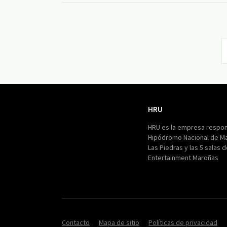
HRU
HRU
HRU es la empresa respon
Hipódromo Nacional de M
Las Piedras y las 5 salas 
Entertainment Maroñas
Contacto
Mapa de sitio
Políticas de privacidad