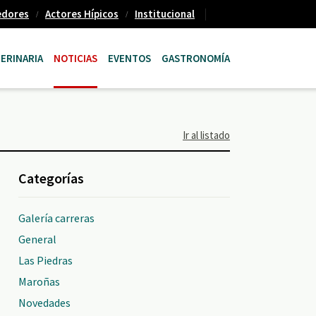
edores
Actores Hípicos
Institucional
ERINARIA
NOTICIAS
EVENTOS
GASTRONOMÍA
Ir al listado
Categorías
Galería carreras
General
Las Piedras
Maroñas
Novedades