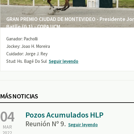
GRAN PREMIO CIUDAD DE MONTEVIDEO - Presidente Jo
Batlle (G 1) - COPA UCM
Ganador: Pacholli
Jockey: Joao H. Moreira
Cuidador: Jorge J. Rey
Stud: Hs. Bagé Do Sul
Seguir leyendo
MÁS NOTICIAS
04
Pozos Acumulados HLP
Reunión Nº 9.
Seguir leyendo
MAR
2022