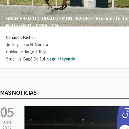
GRAN PREMIO CIUDAD DE MONTEVIDEO - Presidente Jo
Batlle (G 1) - COPA UCM
Ganador: Pacholli
Jockey: Joao H. Moreira
Cuidador: Jorge J. Rey
Stud: Hs. Bagé Do Sul
Seguir leyendo
MÁS NOTICIAS
05
JUN
2022