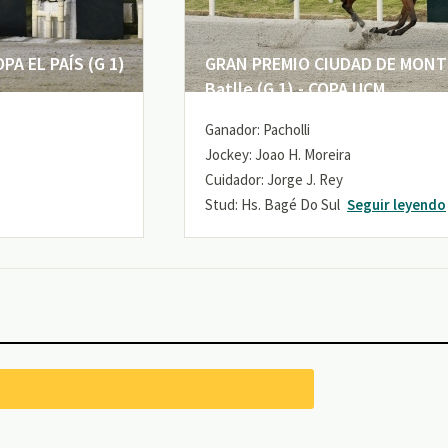
A EL PAÍS (G 1)
GRAN PREMIO CIUDAD DE MONTE
Batlle (G 1) - COPA UCM
Ganador: Pacholli
Jockey: Joao H. Moreira
Cuidador: Jorge J. Rey
Stud: Hs. Bagé Do Sul
Seguir leyendo