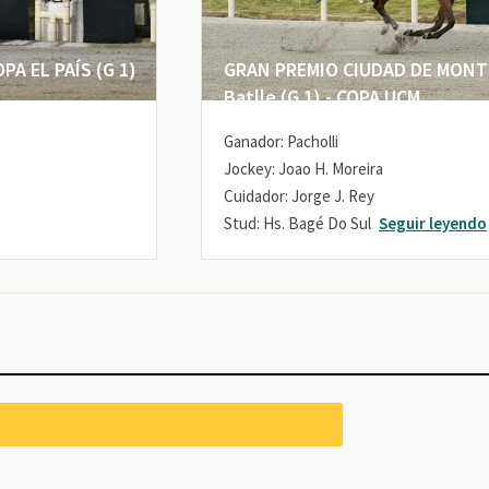
A EL PAÍS (G 1)
GRAN PREMIO CIUDAD DE MONTE
Batlle (G 1) - COPA UCM
Ganador: Pacholli
Jockey: Joao H. Moreira
Cuidador: Jorge J. Rey
Stud: Hs. Bagé Do Sul
Seguir leyendo