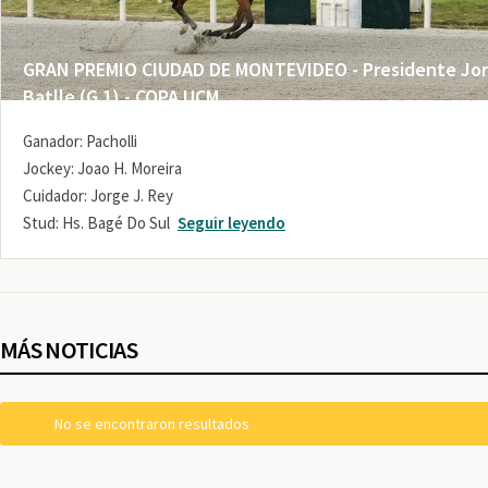
GRAN PREMIO CIUDAD DE MONTEVIDEO - Presidente Jo
Batlle (G 1) - COPA UCM
Ganador: Pacholli
Jockey: Joao H. Moreira
Cuidador: Jorge J. Rey
Stud: Hs. Bagé Do Sul
Seguir leyendo
MÁS NOTICIAS
No se encontraron resultados