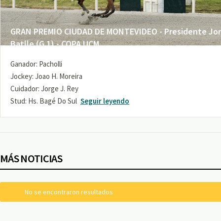
GRAN PREMIO CIUDAD DE MONTEVIDEO - Presidente Jo
Batlle (G 1) - COPA UCM
Ganador: Pacholli
Jockey: Joao H. Moreira
Cuidador: Jorge J. Rey
Stud: Hs. Bagé Do Sul
Seguir leyendo
MÁS NOTICIAS
No se encontraron resultados