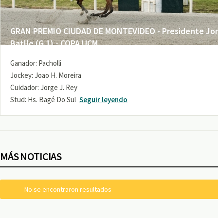
GRAN PREMIO CIUDAD DE MONTEVIDEO - Presidente Jo
Batlle (G 1) - COPA UCM
Ganador: Pacholli
Jockey: Joao H. Moreira
Cuidador: Jorge J. Rey
Stud: Hs. Bagé Do Sul
Seguir leyendo
MÁS NOTICIAS
No se encontraron resultados