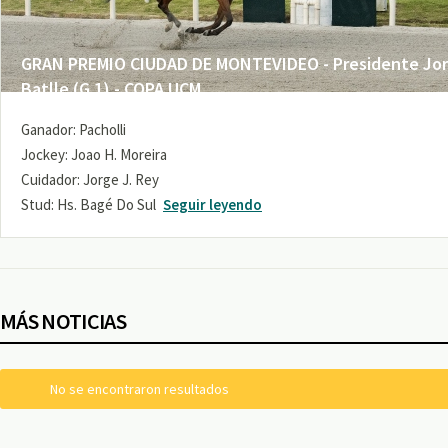
GRAN PREMIO CIUDAD DE MONTEVIDEO - Presidente Jo
Batlle (G 1) - COPA UCM
Ganador: Pacholli
Jockey: Joao H. Moreira
Cuidador: Jorge J. Rey
Stud: Hs. Bagé Do Sul
Seguir leyendo
MÁS NOTICIAS
No se encontraron resultados