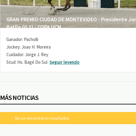
GRAN PREMIO CIUDAD DE MONTEVIDEO - Presidente Jo
Batlle (G 1) - COPA UCM
Ganador: Pacholli
Jockey: Joao H. Moreira
Cuidador: Jorge J. Rey
Stud: Hs. Bagé Do Sul
Seguir leyendo
MÁS NOTICIAS
No se encontraron resultados