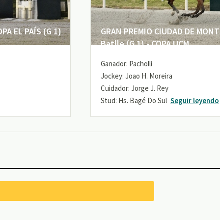
A EL PAÍS (G 1)
GRAN PREMIO CIUDAD DE MONTE
Batlle (G 1) - COPA UCM
Ganador: Pacholli
Jockey: Joao H. Moreira
Cuidador: Jorge J. Rey
Stud: Hs. Bagé Do Sul
Seguir leyendo