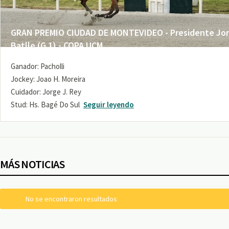
GRAN PREMIO CIUDAD DE MONTEVIDEO - Presidente Jo
Batlle (G 1) - COPA UCM
Ganador: Pacholli
Jockey: Joao H. Moreira
Cuidador: Jorge J. Rey
Stud: Hs. Bagé Do Sul
Seguir leyendo
MÁS NOTICIAS
No se encontraron resultados