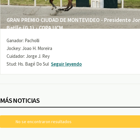
GRAN PREMIO CIUDAD DE MONTEVIDEO - Presidente Jo
Batlle (G 1) - COPA UCM
Ganador: Pacholli
Jockey: Joao H. Moreira
Cuidador: Jorge J. Rey
Stud: Hs. Bagé Do Sul
Seguir leyendo
MÁS NOTICIAS
No se encontraron resultados