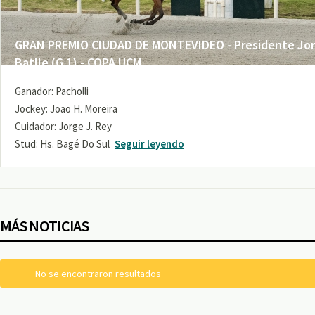
GRAN PREMIO CIUDAD DE MONTEVIDEO - Presidente Jo
Batlle (G 1) - COPA UCM
Ganador: Pacholli
Jockey: Joao H. Moreira
Cuidador: Jorge J. Rey
Stud: Hs. Bagé Do Sul
Seguir leyendo
MÁS NOTICIAS
No se encontraron resultados