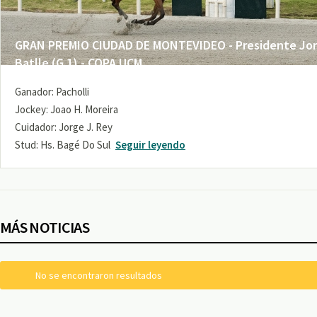
GRAN PREMIO CIUDAD DE MONTEVIDEO - Presidente Jo
Batlle (G 1) - COPA UCM
Ganador: Pacholli
Jockey: Joao H. Moreira
Cuidador: Jorge J. Rey
Stud: Hs. Bagé Do Sul
Seguir leyendo
MÁS NOTICIAS
No se encontraron resultados