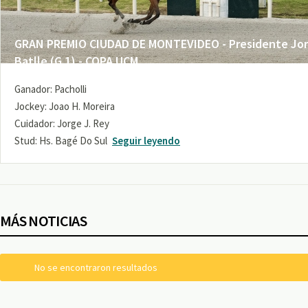
GRAN PREMIO CIUDAD DE MONTEVIDEO - Presidente Jo
Batlle (G 1) - COPA UCM
Ganador: Pacholli
Jockey: Joao H. Moreira
Cuidador: Jorge J. Rey
Stud: Hs. Bagé Do Sul
Seguir leyendo
MÁS NOTICIAS
No se encontraron resultados