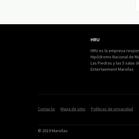
HRU
HRU
HRU es la empresa respon
Hipódromo Nacional de M
Las Piedras y las 5 salas 
Entertainment Maroñas
Contacto
Mapa de sitio
Políticas de privacidad
© 2019 Maroñas