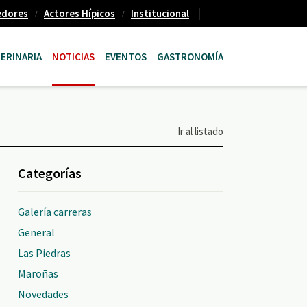
edores
Actores Hípicos
Institucional
ERINARIA
NOTICIAS
EVENTOS
GASTRONOMÍA
Ir al listado
Categorías
Galería carreras
General
Las Piedras
Maroñas
Novedades