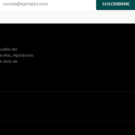
SUSCRIBIRME
Entertainment
Maroñas
sable del
aroñas, Hipódromo
de slots de