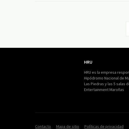
HRU
HRU
HRU es la empresa respon
Hipódromo Nacional de M
Las Piedras y las 5 salas 
Entertainment Maroñas
Contacto
Mapa de sitio
Políticas de privacidad