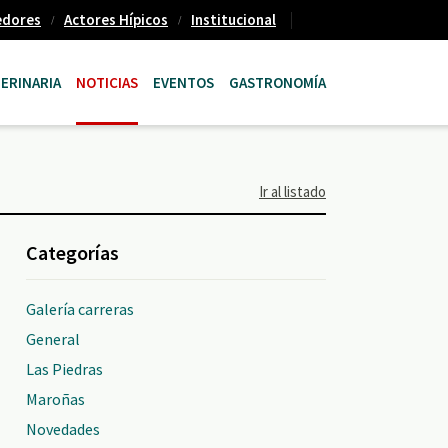
edores
Actores Hípicos
Institucional
ERINARIA
NOTICIAS
EVENTOS
GASTRONOMÍA
Ir al listado
Categorías
Galería carreras
General
Las Piedras
Maroñas
Novedades