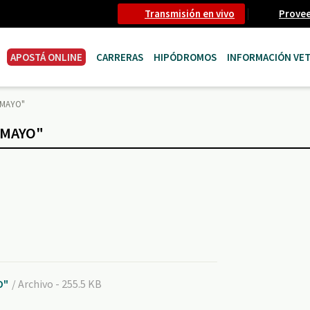
Transmisión en vivo
Prove
APOSTÁ ONLINE
CARRERAS
HIPÓDROMOS
INFORMACIÓN VET
 MAYO"
E MAYO"
O"
/ Archivo - 255.5 KB