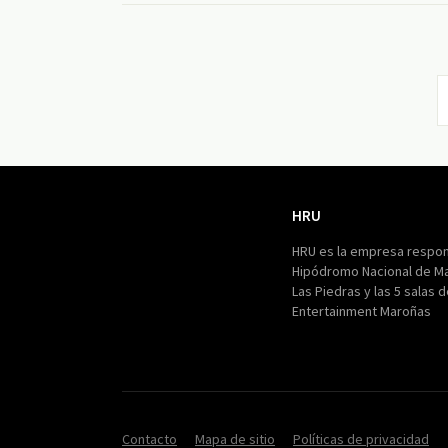
HRU
HRU
HRU es la empresa respon
Hipódromo Nacional de M
Las Piedras y las 5 salas 
Entertainment Maroñas
Contacto
Mapa de sitio
Políticas de privacidad