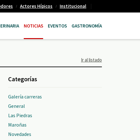
edores
Actores Hípicos
Institucional
ERINARIA
NOTICIAS
EVENTOS
GASTRONOMÍA
Ir al listado
Categorías
Galería carreras
General
Las Piedras
Maroñas
Novedades