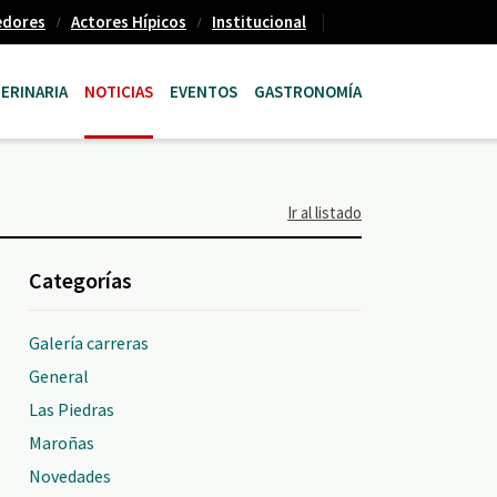
edores
Actores Hípicos
Institucional
ERINARIA
NOTICIAS
EVENTOS
GASTRONOMÍA
Ir al listado
Categorías
Galería carreras
General
Las Piedras
Maroñas
Novedades