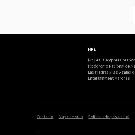
HRU
HRU
HRU es la empresa respon
Hipódromo Nacional de M
Las Piedras y las 5 salas 
Entertainment Maroñas
Contacto
Mapa de sitio
Políticas de privacidad