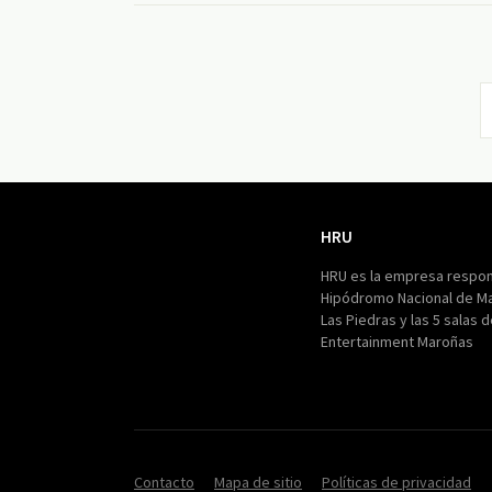
HRU
HRU
HRU es la empresa respon
Hipódromo Nacional de M
Las Piedras y las 5 salas 
Entertainment Maroñas
Contacto
Mapa de sitio
Políticas de privacidad