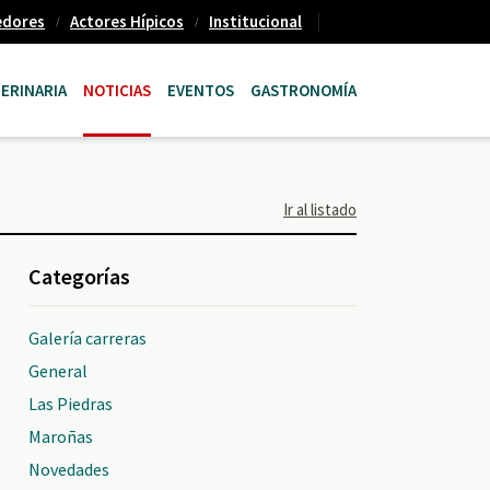
edores
Actores Hípicos
Institucional
ERINARIA
NOTICIAS
EVENTOS
GASTRONOMÍA
Ir al listado
Categorías
Galería carreras
General
Las Piedras
Maroñas
Novedades