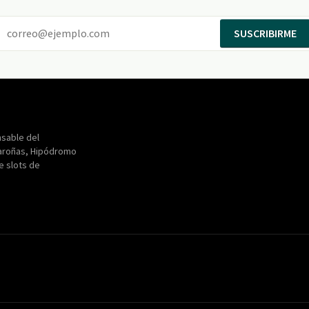
SUSCRIBIRME
Entertainment
Maroñas
sable del
aroñas, Hipódromo
de slots de