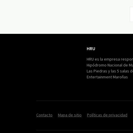
HRU
HRU
HRU es la empresa respon
Hipódromo Nacional de M
Las Piedras y las 5 salas 
Entertainment Maroñas
Contacto
Mapa de sitio
Políticas de privacidad