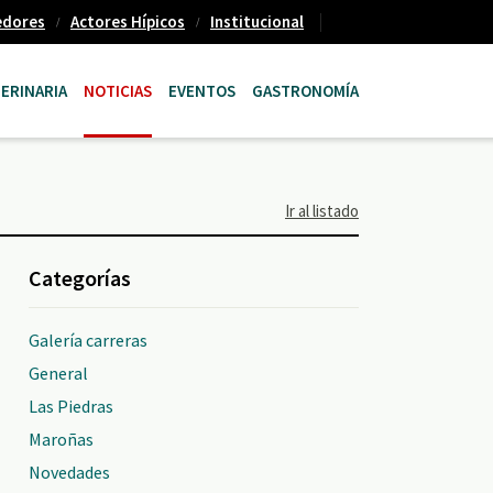
edores
Actores Hípicos
Institucional
ERINARIA
NOTICIAS
EVENTOS
GASTRONOMÍA
Ir al listado
Categorías
Galería carreras
General
Las Piedras
Maroñas
Novedades