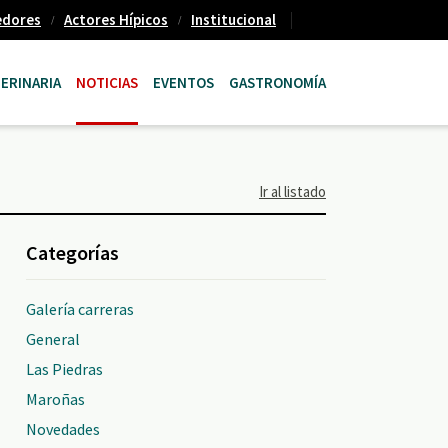
edores
Actores Hípicos
Institucional
ERINARIA
NOTICIAS
EVENTOS
GASTRONOMÍA
Ir al listado
Categorías
Galería carreras
General
Las Piedras
Maroñas
Novedades