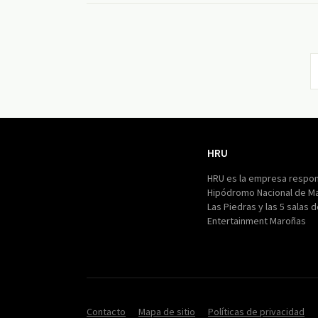
HRU
HRU
HRU es la empresa respon
Hipódromo Nacional de M
Las Piedras y las 5 salas 
Entertainment Maroñas
Contacto
Mapa de sitio
Políticas de privacidad