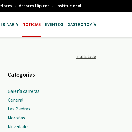
edores
Actores Hípicos
Institucional
ERINARIA
NOTICIAS
EVENTOS
GASTRONOMÍA
Ir al listado
Categorías
Galería carreras
General
Las Piedras
Maroñas
Novedades