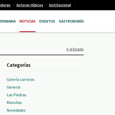
edores
Actores Hípicos
Institucional
ERINARIA
NOTICIAS
EVENTOS
GASTRONOMÍA
Ir al listado
Categorías
Galería carreras
General
Las Piedras
Maroñas
Novedades