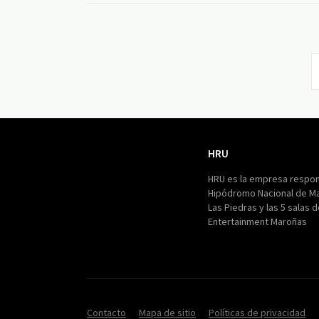
HRU
HRU
HRU es la empresa respon
Hipódromo Nacional de M
Las Piedras y las 5 salas 
Entertainment Maroñas
Contacto
Mapa de sitio
Políticas de privacidad