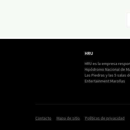
HRU
HRU
HRU es la empresa respon
Hipódromo Nacional de M
Las Piedras y las 5 salas 
Entertainment Maroñas
Contacto
Mapa de sitio
Políticas de privacidad