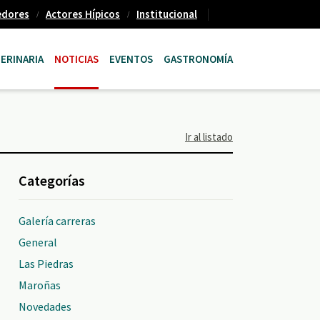
edores
Actores Hípicos
Institucional
ERINARIA
NOTICIAS
EVENTOS
GASTRONOMÍA
Ir al listado
Categorías
Galería carreras
General
Las Piedras
Maroñas
Novedades